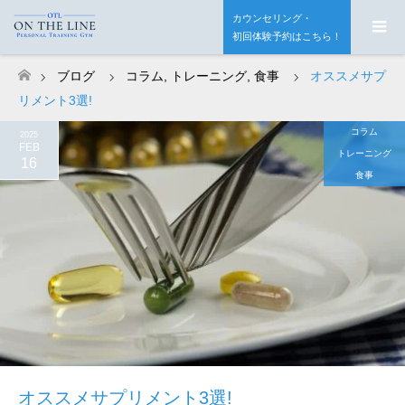
カウンセリング・
初回体験予約はこちら！
ブログ
コラム
,
トレーニング
,
食事
オススメサプ
ホーム
リメント3選!
コラム
2025
FEB
トレーニング
16
食事
オススメサプリメント3選!