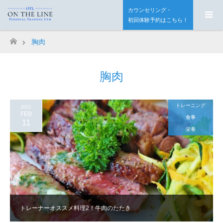
カウンセリング・
初回体験予約はこちら！
胸肉
ホーム
胸肉
トレーニング
2023
FEB
食事
11
栄養
トレーナーオススメ料理2！牛肉のたたき