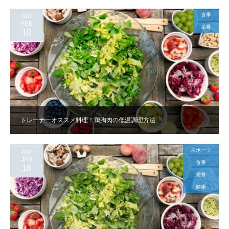
食事
2023
FEB
栄養
10
トレーナーオススメ料理！鶏胸肉の低温調理方法
スポーツ
2022
JAN
食事
18
栄養
健康