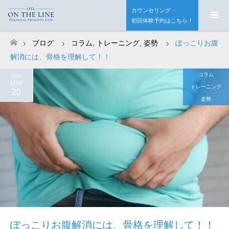
カウンセリング・
初回体験予約はこちら！
ブログ
コラム
,
トレーニング
,
姿勢
ぽっこりお腹
ホーム
解消には、骨格を理解して！！
コラム
2023
MAY
トレーニング
20
姿勢
ぽっこりお腹解消には、骨格を理解して！！