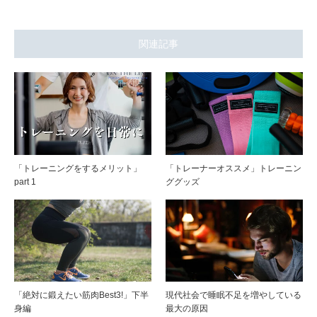
関連記事
「トレーニングをするメリット」
「トレーナーオススメ」トレーニン
part 1
ググッズ
「絶対に鍛えたい筋肉Best3!」下半
現代社会で睡眠不足を増やしている
身編
最大の原因