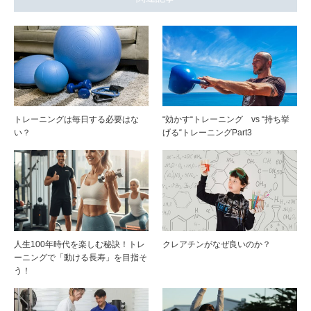
トレーニングは毎日する必要はな
“効かす“トレーニング vs “持ち挙
い？
げる“トレーニングPart3
人生100年時代を楽しむ秘訣！トレ
クレアチンがなぜ良いのか？
ーニングで「動ける長寿」を目指そ
う！