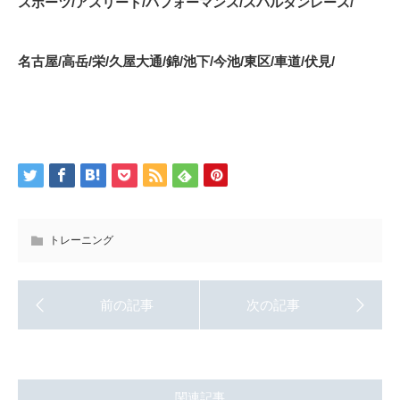
スポーツ
/
アスリート
/
パフォーマンス
/
スパルタンレース
/
名古屋
/
高岳
/
栄
/
久屋大通
/
錦
/
池下
/
今池
/
東区
/
車道
/
伏見
/
トレーニング
関連記事