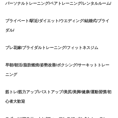
パーソナルトレーニング
/
ペアトレーニング
/
レンタルルーム
/
プライベート
/
駅近
/
ダイエット
/
ウエディング
/
結婚式
/
ブライ
ダル
/
プレ花嫁
/
ブライダルトレーニング
/
フィットネスジム
早朝
/
朝活
/
脂肪燃焼
/
姿勢改善
/
ボクシング
/
サーキットトレー
ニング
筋トレ
/
筋力アップ
/
バストアップ
/
美尻
/
美脚
/
健康
/
運動習慣
/
初
心者大歓迎