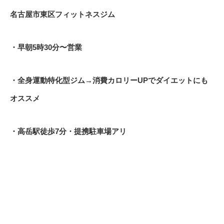
名古屋市東区フィットネスジム
・早朝
5
時
30
分〜営業
・全身運動特化型ジム
→
消費カロリー
UP
でダイエットにも
オススメ
・高岳駅徒歩
7
分・提携駐車場アリ