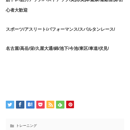
心者大歓迎
スポーツ
/
アスリート
/
パフォーマンス
/
スパルタンレース
/
名古屋
/
高岳
/
栄
/
久屋大通
/
錦
/
池下
/
今池
/
東区
/
車道
/
伏見
/
トレーニング