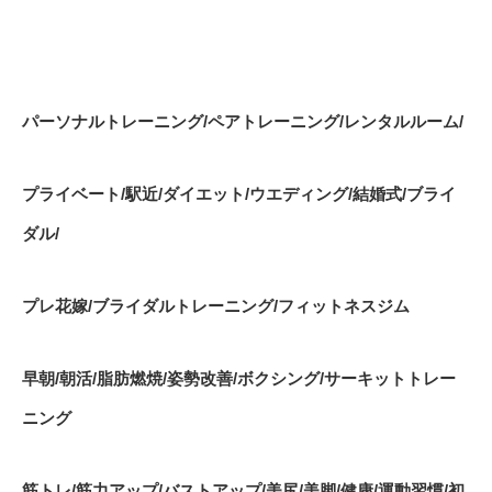
パーソナルトレーニング
/
ペアトレーニング
/
レンタルルーム
/
プライベート
/
駅近
/
ダイエット
/
ウエディング
/
結婚式
/
ブライ
ダル
/
プレ花嫁
/
ブライダルトレーニング
/
フィットネスジム
早朝
/
朝活
/
脂肪燃焼
/
姿勢改善
/
ボクシング
/
サーキットトレー
ニング
筋トレ
/
筋力アップ
/
バストアップ
/
美尻
/
美脚
/
健康
/
運動習慣
/
初