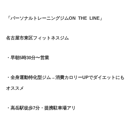
「パーソナルトレーニングジム
ON
THE
LINE
」
名古屋市東区フィットネスジム
・早朝
5
時
30
分〜営業
・全身運動特化型ジム
→
消費カロリー
UP
でダイエットにも
オススメ
・高岳駅徒歩
7
分・提携駐車場アリ