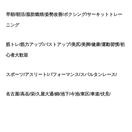
早朝
/
朝活
/
脂肪燃焼
/
姿勢改善
/
ボクシング
/
サーキットトレー
ニング
筋トレ
/
筋力アップ
/
バストアップ
/
美尻
/
美脚
/
健康
/
運動習慣
/
初
心者大歓迎
スポーツ
/
アスリート
/
パフォーマンス
/
スパルタンレース
/
名古屋
/
高岳
/
栄
/
久屋大通
/
錦
/
池下
/
今池
/
東区
/
車道
/
伏見
/