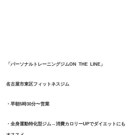
「パーソナルトレーニングジム
ON
THE
LINE
」
名古屋市東区フィットネスジム
・早朝
5
時
30
分〜営業
・全身運動特化型ジム
→
消費カロリー
UP
でダイエットにも
オススメ