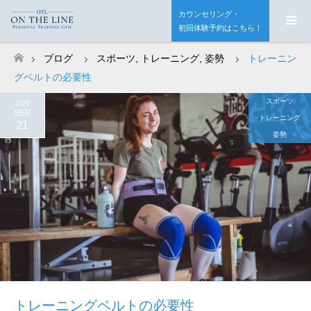
カウンセリング・
初回体験予約はこちら！
ブログ
スポーツ
,
トレーニング
,
姿勢
トレーニン
ホーム
グベルトの必要性
スポーツ
2023
SEP
トレーニング
21
姿勢
トレーニングベルトの必要性