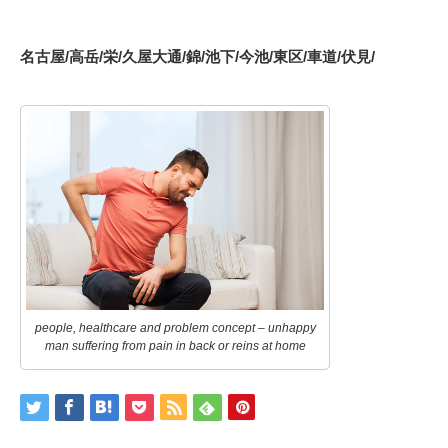
名古屋
/
高岳
/
栄
/
久屋大通
/
錦
/
池下
/
今池
/
東区
/
車道
/
伏見
/
people, healthcare and problem concept – unhappy
man suffering from pain in back or reins at home