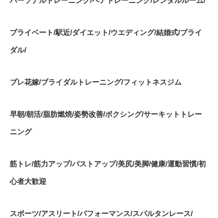
パーソナルトレーニング
/
ペアトレーニング
/
レンタルルーム
/
プライベート
/
駅近
/
ダイエット
/
ウエディング
/
結婚式
/
ブライ
ダル
/
プレ花嫁
/
ブライダルトレーニング
/
フィットネスジム
早朝
/
朝活
/
脂肪燃焼
/
姿勢改善
/
ボクシング
/
サーキットトレー
ニング
筋トレ
/
筋力アップ
/
バストアップ
/
美尻
/
美脚
/
健康
/
運動習慣
/
初
心者大歓迎
スポーツ
/
アスリート
/
パフォーマンス
/
スパルタンレース
/