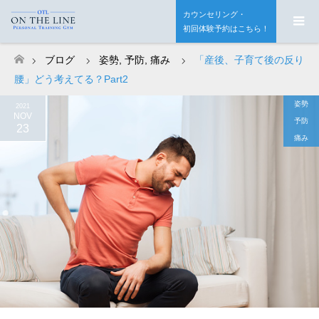
カウンセリング・
初回体験予約はこちら！
ブログ
姿勢
,
予防
,
痛み
「産後、子育て後の反り
ホーム
腰」どう考えてる？Part2
姿勢
2021
NOV
予防
23
痛み