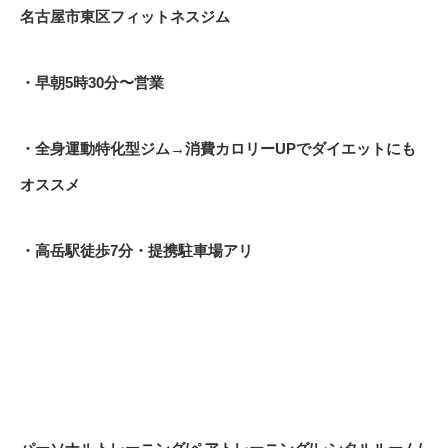
名古屋市東区フィットネスジム
・早朝
5
時
30
分〜営業
・全身運動特化型ジム
→
消費カロリー
UP
でダイエットにも
オススメ
・高岳駅徒歩
7
分・提携駐車場アリ